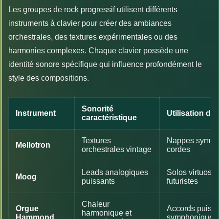
Les groupes de rock progressif utilisent différents
instruments à clavier pour créer des ambiances
orchestrales, des textures expérimentales ou des
harmonies complexes. Chaque clavier possède une
identité sonore spécifique qui influence profondément le
style des compositions.
Sonorité
Instrument
Utilisation da
caractéristique
Textures
Nappes sympho
Mellotron
orchestrales vintage
cordes
Leads analogiques
Solos virtuoses
Moog
puissants
futuristes
Chaleur
Orgue
Accords puissa
harmonique et
Hammond
symphoniques