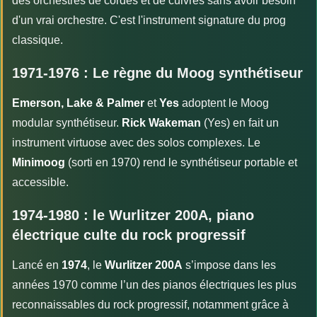
des orchestres de cordes et de cuivres sans avoir besoin
d'un vrai orchestre. C'est l'instrument signature du prog
classique.
1971-1976 : Le règne du Moog synthétiseur
Emerson, Lake & Palmer
et
Yes
adoptent le Moog
modular synthétiseur.
Rick Wakeman
(Yes) en fait un
instrument virtuose avec des solos complexes. Le
Minimoog
(sorti en 1970) rend le synthétiseur portable et
accessible.
1974-1980 : le Wurlitzer 200A, piano
électrique culte du rock progressif
Lancé en
1974
, le
Wurlitzer 200A
s’impose dans les
années 1970 comme l’un des pianos électriques les plus
reconnaissables du rock progressif, notamment grâce à