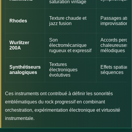
saturation vintage
Texture chaude et
Passages atmo
Rhodes
jazz fusion
improvisations
Son
Accords percus
Wurlitzer
électromécanique
chaleureuses 
200A
rugueux et expressif
mélodiques
Textures
Synthétiseurs
Effets spatiaux
électroniques
analogiques
séquences
évolutives
Ces instruments ont contribué à définir les sonorités
emblématiques du rock progressif en combinant
orchestration, expérimentation électronique et virtuosité
instrumentale.